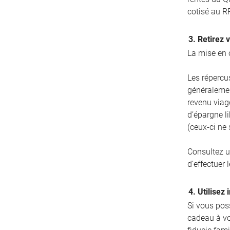
cotisé au R
3. Retirez 
La mise en 
Les répercus
généralemen
revenu viag
d’épargne l
(ceux-ci ne
Consultez u
d’effectuer l
4. Utilisez
Si vous poss
cadeau à vo