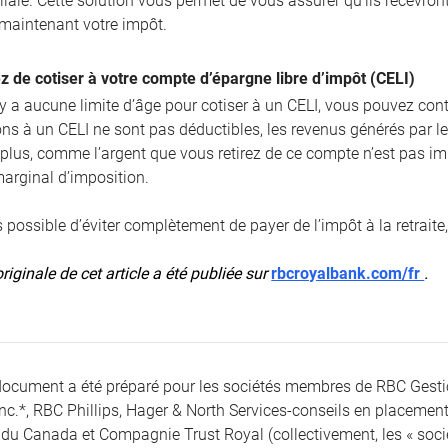
liale. Cette solution vous permet de vous assurer qu’ils recevront
 maintenant votre impôt.
z de cotiser à votre compte d’épargne libre d’impôt (CELI)
 a aucune limite d’âge pour cotiser à un CELI, vous pouvez continu
ions à un CELI ne sont pas déductibles, les revenus générés par l
 plus, comme l’argent que vous retirez de ce compte n’est pas im
marginal d’imposition.
as possible d’éviter complètement de payer de l’impôt à la retrait
riginale de cet article a été publiée sur
rbcroyalbank.com/fr
.
document a été préparé pour les sociétés membres de RBC Gest
Inc.*, RBC Phillips, Hager & North Services-conseils en placement
du Canada et Compagnie Trust Royal (collectivement, les « société