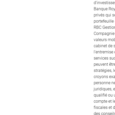
d’investiss
Banque Roya
privés qui 
portefeuille
RBC Gestion
Compagnie T
valeurs mobi
cabinet de s
l’entremise
services su
peuvent être
stratégies, 
croyons exac
personne ne
juridiques, 
qualifié ou 
compte et le
fiscales et
des conseils