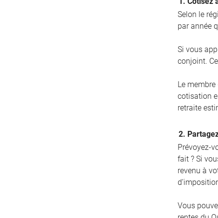
1. Cotisez 
Selon le ré
par année q
Si vous app
conjoint. Ce
Le membre d
cotisation 
retraite est
2. Partagez
Prévoyez-vo
fait ? Si vo
revenu à vo
d’impositio
Vous pouve
rentes du Qu