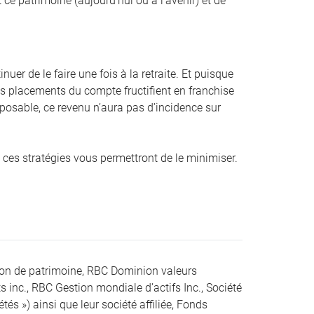
 ce patrimoine (aujourd’hui ou à l’avenir) et de
er de le faire une fois à la retraite. Et puisque
es placements du compte fructifient en franchise
posable, ce revenu n’aura pas d’incidence sur
e, ces stratégies vous permettront de le minimiser.
ion de patrimoine, RBC Dominion valeurs
s inc., RBC Gestion mondiale d’actifs Inc., Société
s ») ainsi que leur société affiliée, Fonds