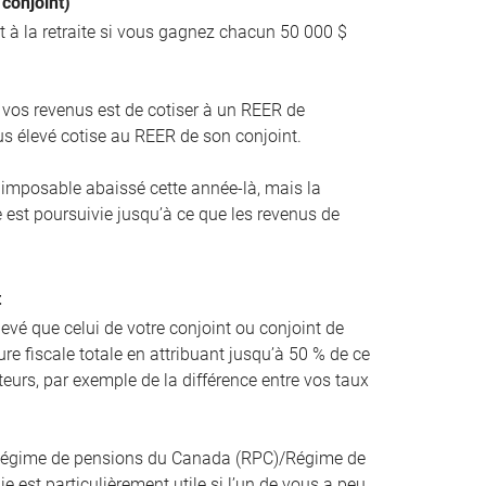
 conjoint)
t à la retraite si vous gagnez chacun 50 000 $
.
r vos revenus est de cotiser à un REER de
lus élevé cotise au REER de son conjoint.
u imposable abaissé cette année-là, mais la
 est poursuivie jusqu’à ce que les revenus de
t
levé que celui de votre conjoint ou conjoint de
ure fiscale totale en attribuant jusqu’à 50 % de ce
eurs, par exemple de la différence entre vos taux
 Régime de pensions du Canada (RPC)/Régime de
e est particulièrement utile si l’un de vous a peu