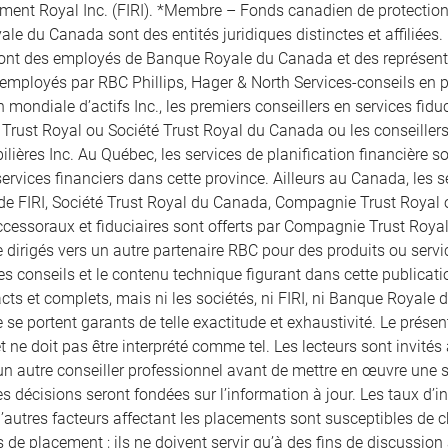
ement Royal Inc. (FIRI). *Membre – Fonds canadien de protection 
le du Canada sont des entités juridiques distinctes et affiliées.
sont des employés de Banque Royale du Canada et des représentan
 employés par RBC Phillips, Hager & North Services-conseils en pl
 mondiale d’actifs Inc., les premiers conseillers en services fid
rust Royal ou Société Trust Royal du Canada ou les conseille
lières Inc. Au Québec, les services de planification financière son
ervices financiers dans cette province. Ailleurs au Canada, les se
 de FIRI, Société Trust Royal du Canada, Compagnie Trust Royal
ccessoraux et fiduciaires sont offerts par Compagnie Trust Royal
 dirigés vers un autre partenaire RBC pour des produits ou servic
les conseils et le contenu technique figurant dans cette publicatio
ts et complets, mais ni les sociétés, ni FIRI, ni Banque Royale d
 se portent garants de telle exactitude et exhaustivité. Le prés
et ne doit pas être interprété comme tel. Les lecteurs sont invités 
un autre conseiller professionnel avant de mettre en œuvre une str
s décisions seront fondées sur l’information à jour. Les taux d’in
 d’autres facteurs affectant les placements sont susceptibles de
 de placement ; ils ne doivent servir qu’à des fins de discussion a