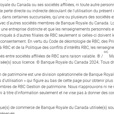
oyale du Canada ou ses sociétés affiliées, ni toute autre perso
e perte directe ou indirecte découlant de l’utilisation du présen
e, dans certaines succursales, qu’une ou plusieurs des sociétés e
vec d’autres sociétés membres de Banque Royale du Canada. Lors
t une entreprise distincte et que les renseignements personnels 
qués à d’autres filiales de RBC seulement si celles-ci doivent le
r consentement. En vertu du Code de déontologie de RBC, des Pr
à RBC et de la Politique des conflits d’intérêts RBC, les renseig
MC
 entre sociétés affiliées de RBC sans raison valable. ® /
Ma
isée(s) sous licence. © Banque Royale du Canada 2024
.
Tous dr
 de patrimoine est une division opérationnelle de Banque Royale 
 d’utilisation » qui figure au bas de cette page pour obtenir plus
mbres de RBC Gestion de patrimoine. Nous n’approuvons ni ne 
ni à titre d’information seulement et ne vise pas à donner des co
e(s) de commerce de Banque Royale du Canada utilisée(s) sou
 réservés.