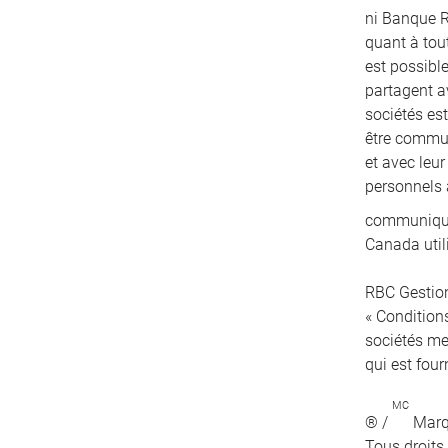
ni Banque R
quant à tout
est possibl
partagent a
sociétés es
être communi
et avec leu
personnels 
communiqués
Canada util
RBC Gestion
« Conditions
sociétés me
qui est four
MC
® /
Marqu
Tous droits