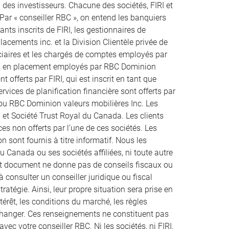
des investisseurs. Chacune des sociétés, FIRI et
 Par « conseiller RBC », on entend les banquiers
ts inscrits de FIRI, les gestionnaires de
acements inc. et la Division Clientèle privée de
uciaires et les chargés de comptes employés par
rs en placement employés par RBC Dominion
t offerts par FIRI, qui est inscrit en tant que
rvices de planification financière sont offerts par
 ou RBC Dominion valeurs mobilières Inc. Les
 et Société Trust Royal du Canada. Les clients
es non offerts par l’une de ces sociétés. Les
n sont fournis à titre informatif. Nous les
u Canada ou ses sociétés affiliées, ni toute autre
ent document ne donne pas de conseils fiscaux ou
à consulter un conseiller juridique ou fiscal
atégie. Ainsi, leur propre situation sera prise en
térêt, les conditions du marché, les règles
 changer. Ces renseignements ne constituent pas
vec votre conseiller RBC. Ni les sociétés, ni FIRI,