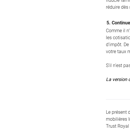
fiducie fami
réduire dès
5. Continue
Comme il n’y
les cotisat
d’impôt. De
votre taux 
S’il n’est p
La version o
Le présent 
mobilières 
Trust Royal 