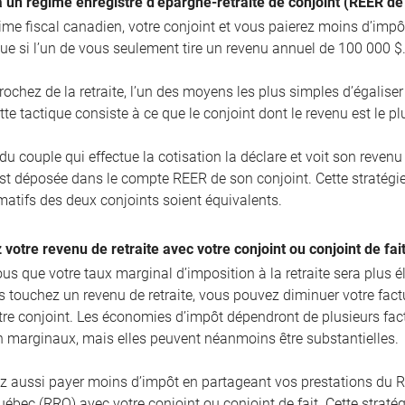
à un régime enregistré d’épargne-retraite de conjoint (REER de
gime fiscal canadien, votre conjoint et vous paierez moins d’impô
ue si l’un de vous seulement tire un revenu annuel de 100 000 $
rochez de la retraite, l’un des moyens les plus simples d’égalise
tte tactique consiste à ce que le conjoint dont le revenu est le p
u couple qui effectue la cotisation la déclare et voit son reven
est déposée dans le compte REER de son conjoint. Cette stratégie
imatifs des deux conjoints soient équivalents.
 votre revenu de retraite avec votre conjoint ou conjoint de fai
us que votre taux marginal d’imposition à la retraite sera plus é
us touchez un revenu de retraite, vous pouvez diminuer votre fact
tre conjoint. Les économies d’impôt dépendront de plusieurs fact
n marginaux, mais elles peuvent néanmoins être substantielles.
z aussi payer moins d’impôt en partageant vos prestations du
ébec (RRQ) avec votre conjoint ou conjoint de fait. Cette stratégi