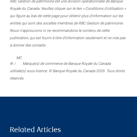
RBC Gestion de patrimoine est une division opérationnelle de Banque
Royale du Canada. Veuillez cliquer sur le lien « Conditions d’utilisation »
qui figure au bas de cette page pour obtenir plus d’information sur les
entités qui sont des sociétés membres de RBC Gestion de patrimoine.
Nous n’approuvons ni ne recommandons le contenu de cette
publication, qui est fourni à titre d’information seulement et ne vise pas
à donner des conseils.
MC
® /
Marque(s) de commerce de Banque Royale du Canada
utilisée(s) sous licence. © Banque Royale du Canada 2026. Tous droits
réservés.
Related Articles