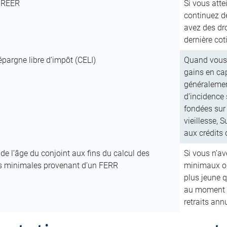
n REER
Si vous atte
continuez d
avez des dro
dernière cot
pargne libre d’impôt (CELI)
Quand vous c
gains en cap
généralement
d’incidence
fondées sur 
vieillesse, 
aux crédits 
 de l’âge du conjoint aux fins du calcul des
Si vous n’a
ns minimales provenant d’un FERR
minimaux ob
plus jeune q
au moment d
retraits an