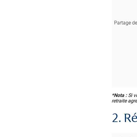
Partage d
*
Nota :
Si v
retraite agr
2. R