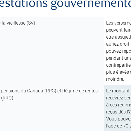
restations gouvernement
 la vieillesse (SV)
Les versemen
peuvent fair
être assujet
auriez droit
pouvez repor
pendant une
contreparti
plus élevés
moindre.
 pensions du Canada (RPC) et Régime de rentes
Le montant 
 (RRQ)
recevrez ser
à ces régim
reçus dès l’
Vous pouvez
l’âge de 70