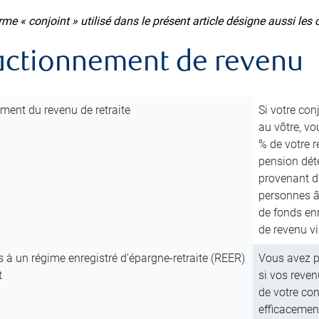
rme « conjoint » utilisé dans le présent article désigne aussi les c
ractionnement de revenu
ment du revenu de retraite
Si votre con
au vôtre, vo
% de votre 
pension dét
provenant d’
personnes â
de fonds enr
de revenu vi
s à un régime enregistré d’épargne-retraite (REER)
Vous avez pe
t
si vos reven
de votre con
efficacement