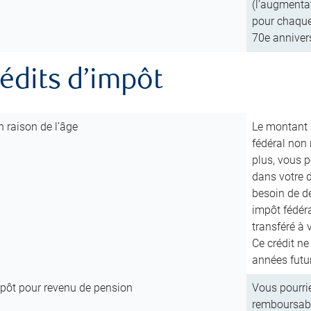
(l’augmenta
pour chaque 
70e annivers
rédits d’impôt
 raison de l’âge
Le montant a
fédéral non
plus, vous 
dans votre d
besoin de de
impôt fédéra
transféré à 
Ce crédit ne
années futu
mpôt pour revenu de pension
Vous pourrie
remboursabl