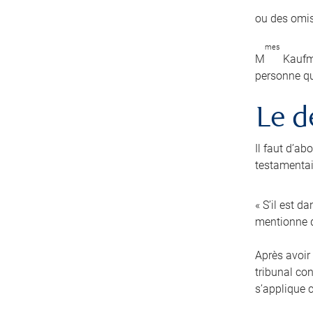
ou des omis
mes
M
Kaufma
personne qu
Le d
Il faut d’a
testamentair
« S’il est d
mentionne q
Après avoir 
tribunal co
s’applique 