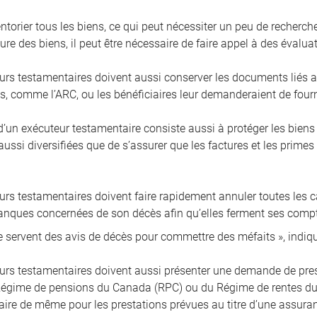
ventorier tous les biens, ce qui peut nécessiter un peu de recherch
ure des biens, il peut être nécessaire de faire appel à des évalu
urs testamentaires doivent aussi conserver les documents liés a
, comme l’ARC, ou les bénéficiaires leur demanderaient de fournir
’un exécuteur testamentaire consiste aussi à protéger les bien
ussi diversifiées que de s’assurer que les factures et les primes
rs testamentaires doivent faire rapidement annuler toutes les car
banques concernées de son décès afin qu’elles ferment ses compt
e servent des avis de décès pour commettre des méfaits », indi
urs testamentaires doivent aussi présenter une demande de prest
égime de pensions du Canada (RPC) ou du Régime de rentes du Q
 faire de même pour les prestations prévues au titre d’une assura