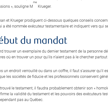
me
sions », souligne M
Krueger.
n et Krueger prodiguent ci-dessous quelques conseils concernan
i a été nommée exécuteur testamentaire et indiquent vers qui se
ébut du mandat
bord trouver un exemplaire du dernier testament de la personne dé
es où en trouver un pour qu’ils n’aient pas à le chercher partout
ans un endroit verrouillé ou dans un coffre, il faut s’assurer qu’il e
ue les sociétés de fiducie et les professionnels conservent gén
trouvé le testament, il faudra probablement obtenir son « homolog
nfirme la validité du testament et les pouvoirs des exécuteurs t
cependant pas au Québec.