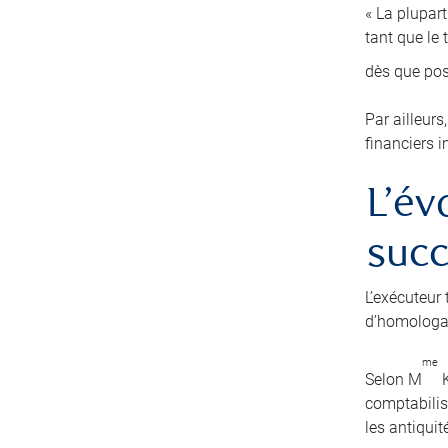
« La plupart
tant que le
dès que po
Par ailleurs
financiers i
L’év
suc
L’exécuteur 
d’homologat
me
Selon M
K
comptabilise
les antiquit