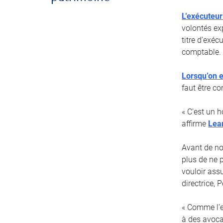
L’exécuteur
volontés ex
titre d’exé
comptable.
Lorsqu’on e
faut être co
« C’est un 
affirme
Lea
Avant de no
plus de ne 
vouloir ass
directrice,
« Comme l’ex
à des avoca