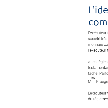
L’id
comm
L’exécuteur 
société très
monnaie cou
l’exécuteur
« Les règles
testamentair
tâche. Parfo
me
M
Kruege
L’exécuteur
du règlement