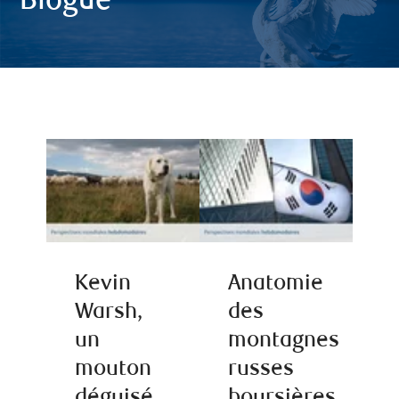
Blogue
Kevin
Anatomie
Warsh,
des
un
montagnes
mouton
russes
déguisé
boursières