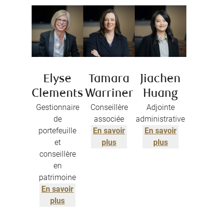
Elyse
Tamara
Jiachen
Clements
Warriner
Huang
Gestionnaire
Conseillère
Adjointe
de
associée
administrative
portefeuille
En savoir
En savoir
et
plus
plus
conseillère
en
patrimoine
En savoir
plus