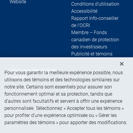
Website
Conditions d’utilisation
Accessibilité
Rapport Info-conseiller
de l’OCRI
Membre – Fonds
canadien de protection
des investisseurs
Publicité et témoins
Liens vers les sites en
Pour vous garantir la meilleure expérience possible, nous
français
utilisons des témoins et des technologies similaires sur
notre site. Certains sont essentiels pour assurer son
fonctionnement optimal et sa protection, tandis que
Ouvrir une session
d’autres sont facultatifs et servent à offrir une expérience
Guide d’ouverture de
personnalisée. Sélectionnez « Accepter tous les témoins »
session initiale
pour profiter d’une expérience optimisée ou « Gérer les
Vous tenir informé
paramètres des témoins » pour apporter des modifications.