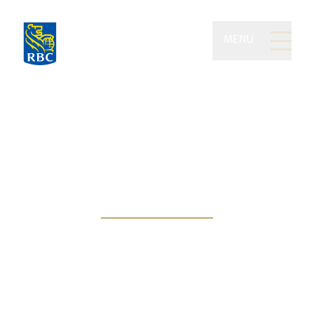
MENU
Patrimoines privés
Clements de RBC
Dominion valeurs
mobilières
Vos priorités sont notre passion. Nous
saisissons chaque occasion de vous
aider à y voir clair dans vos décisions,
petites et grandes.