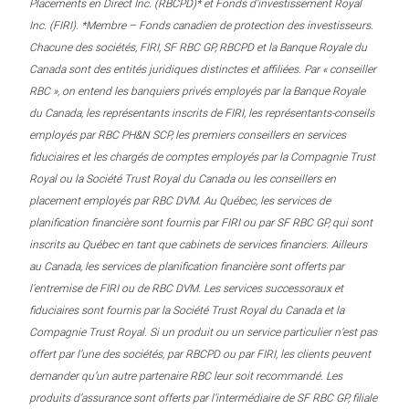
Placements en Direct Inc. (RBCPD)* et Fonds d’investissement Royal
Inc. (FIRI). *Membre – Fonds canadien de protection des investisseurs.
Chacune des sociétés, FIRI, SF RBC GP, RBCPD et la Banque Royale du
Canada sont des entités juridiques distinctes et affiliées. Par « conseiller
RBC », on entend les banquiers privés employés par la Banque Royale
du Canada, les représentants inscrits de FIRI, les représentants-conseils
employés par RBC PH&N SCP, les premiers conseillers en services
fiduciaires et les chargés de comptes employés par la Compagnie Trust
Royal ou la Société Trust Royal du Canada ou les conseillers en
placement employés par RBC DVM. Au Québec, les services de
planification financière sont fournis par FIRI ou par SF RBC GP, qui sont
inscrits au Québec en tant que cabinets de services financiers. Ailleurs
au Canada, les services de planification financière sont offerts par
l’entremise de FIRI ou de RBC DVM. Les services successoraux et
fiduciaires sont fournis par la Société Trust Royal du Canada et la
Compagnie Trust Royal. Si un produit ou un service particulier n’est pas
offert par l’une des sociétés, par RBCPD ou par FIRI, les clients peuvent
demander qu’un autre partenaire RBC leur soit recommandé. Les
produits d’assurance sont offerts par l’intermédiaire de SF RBC GP, filiale