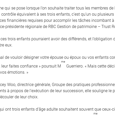
me qui se pose lorsque l’on souhaite traiter tous les membres de
contrôle équivalent à ses trois enfants, c’est qu’un ou plusieurs
es financières requises pour accomplir les tâches incombant à 
vice-présidente régionale de RBC Gestion de patrimoine – Trust R
 ces trois enfants pourraient avoir des différends, et l’obligation
tre eux.
rmal de vouloir désigner votre épouse ou époux ou vos enfants 
me
 leur faites confiance » poursuit M
Guerriero. « Mais cette déci
 vos émotions. »
cey Woo, directrice générale, Groupe des pratiques professionnel
ients à propos de l’exécution de leur succession, elle souligne l
écouler de leur choix.
qui ont trois enfants d’âge adulte souhaitent souvent que ceux-
me