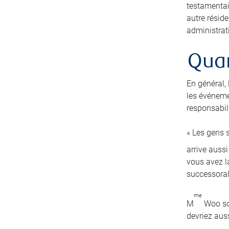
testamentai
autre résid
administrati
Quan
En général,
les événeme
responsabili
« Les gens s
arrive auss
vous avez la
successoral
me
M
Woo sou
devriez auss