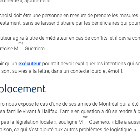
rtinente », ajoute-t-elle.
 choisi doit être une personne en mesure de prendre les mesures r
estament, sans se laisser distraire par les bénéficiaires qui pourra
uteur agira à titre de médiateur en cas de conflits, et il devra 
me
précise M
Guerriero.
loir qu’un
exécuteur
pourrait devoir expliquer les intentions qui 
 sont suivies à la lettre, dans un contexte lourd et émotif.
mplacement
ro nous expose le cas d’une de ses amies de Montréal qui a ét
a famille vivant à Halifax. L’amie en question a dû se rendre à p
me
pas la législation locale », souligne M
Guerriero. « Elle a auss
aison, ce qui s’est ajouté aux autres problèmes de logistique. »