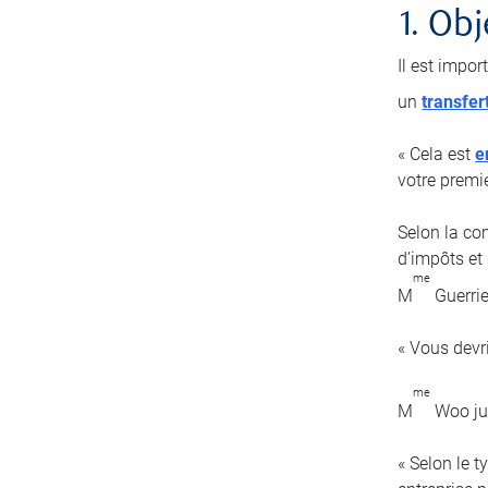
1. Obj
Il est impor
un
transfer
« Cela est
e
votre premi
Selon la com
d’impôts et 
me
M
Guerrie
« Vous devr
me
M
Woo jug
« Selon le 