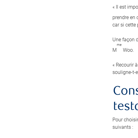
« Il est imp
prendre en c
car si cett
Une façon d
me
M
Woo.
« Recourir à
souligne-t-e
Cons
test
Pour choisi
suivants :