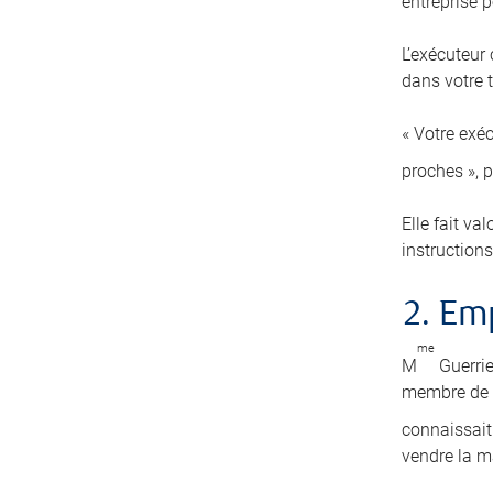
entreprise pe
L’exécuteur
dans votre t
« Votre exéc
proches », 
Elle fait va
instructions
2. E
me
M
Guerrie
membre de s
connaissait 
vendre la m