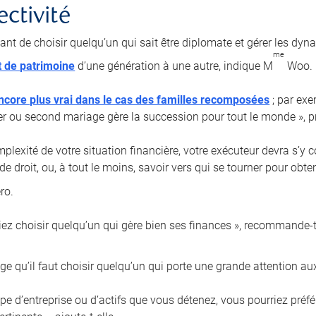
ectivité
tant de choisir quelqu’un qui sait être diplomate et gérer les dyn
me
t de patrimoine
d’une génération à une autre, indique M
Woo.
ncore plus vrai dans le cas des familles recomposées
; par exe
er ou second mariage gère la succession pour tout le monde », pr
plexité de votre situation financière, votre exécuteur devra s’y 
de droit, ou, à tout le moins, savoir vers qui se tourner pour obt
ro.
iez choisir quelqu’un qui gère bien ses finances », recommande-t-
e qu’il faut choisir quelqu’un qui porte une grande attention aux
type d’entreprise ou d’actifs que vous détenez, vous pourriez pré