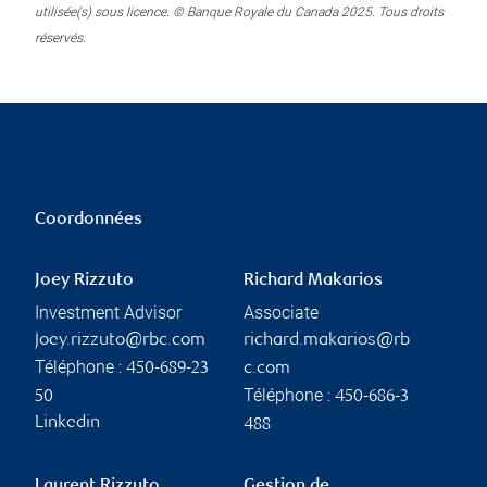
utilisée(s) sous licence. © Banque Royale du Canada 2025. Tous droits
réservés.
Coordonnées
Joey Rizzuto
Richard Makarios
Investment Advisor
Associate
joey.rizzuto@rbc.com
richard.makarios@rb
Téléphone :
450-689-23
c.com
Téléphone :
50
450-686-3
Linkedin
488
Laurent Rizzuto
Gestion de