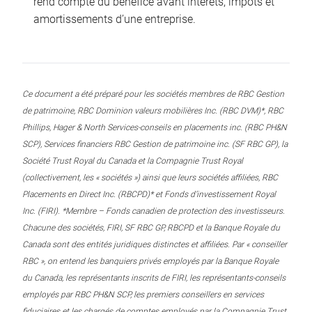
rend compte du bénéfice avant intérêts, impôts et
amortissements d’une entreprise.
Ce document a été préparé pour les sociétés membres de RBC Gestion
de patrimoine, RBC Dominion valeurs mobilières Inc. (RBC DVM)*, RBC
Phillips, Hager & North Services-conseils en placements inc. (RBC PH&N
SCP), Services financiers RBC Gestion de patrimoine inc. (SF RBC GP), la
Société Trust Royal du Canada et la Compagnie Trust Royal
(collectivement, les « sociétés ») ainsi que leurs sociétés affiliées, RBC
Placements en Direct Inc. (RBCPD)* et Fonds d’investissement Royal
Inc. (FIRI). *Membre – Fonds canadien de protection des investisseurs.
Chacune des sociétés, FIRI, SF RBC GP, RBCPD et la Banque Royale du
Canada sont des entités juridiques distinctes et affiliées. Par « conseiller
RBC », on entend les banquiers privés employés par la Banque Royale
du Canada, les représentants inscrits de FIRI, les représentants-conseils
employés par RBC PH&N SCP, les premiers conseillers en services
fiduciaires et les chargés de comptes employés par la Compagnie Trust