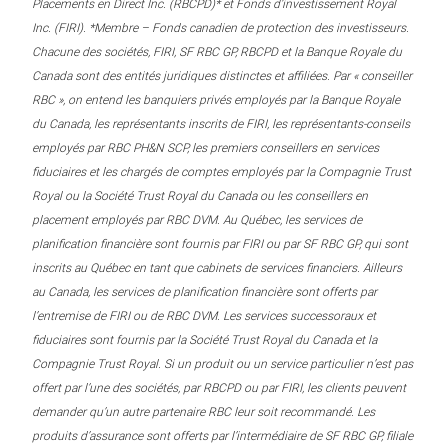
Placements en Direct Inc. (RBCPD)* et Fonds d’investissement Royal
Inc. (FIRI). *Membre – Fonds canadien de protection des investisseurs.
Chacune des sociétés, FIRI, SF RBC GP, RBCPD et la Banque Royale du
Canada sont des entités juridiques distinctes et affiliées. Par « conseiller
RBC », on entend les banquiers privés employés par la Banque Royale
du Canada, les représentants inscrits de FIRI, les représentants-conseils
employés par RBC PH&N SCP, les premiers conseillers en services
fiduciaires et les chargés de comptes employés par la Compagnie Trust
Royal ou la Société Trust Royal du Canada ou les conseillers en
placement employés par RBC DVM. Au Québec, les services de
planification financière sont fournis par FIRI ou par SF RBC GP, qui sont
inscrits au Québec en tant que cabinets de services financiers. Ailleurs
au Canada, les services de planification financière sont offerts par
l’entremise de FIRI ou de RBC DVM. Les services successoraux et
fiduciaires sont fournis par la Société Trust Royal du Canada et la
Compagnie Trust Royal. Si un produit ou un service particulier n’est pas
offert par l’une des sociétés, par RBCPD ou par FIRI, les clients peuvent
demander qu’un autre partenaire RBC leur soit recommandé. Les
produits d’assurance sont offerts par l’intermédiaire de SF RBC GP, filiale