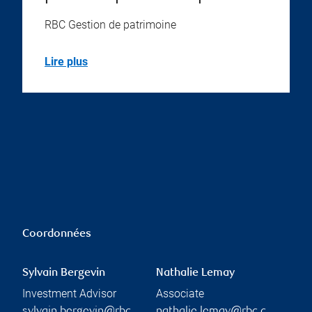
RBC Gestion de patrimoine
Lire plus
Coordonnées
Sylvain Bergevin
Nathalie Lemay
Investment Advisor
Associate
sylvain.bergevin@rbc.
nathalie.lemay@rbc.c