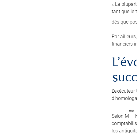
« La plupart
tant que le
dès que po
Par ailleurs
financiers i
L’év
suc
L’exécuteur 
d’homologat
me
Selon M
K
comptabilise
les antiquit