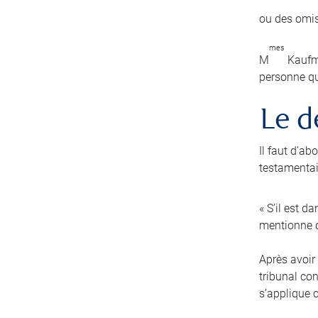
ou des omis
mes
M
Kaufma
personne qu
Le d
Il faut d’a
testamentair
« S’il est d
mentionne q
Après avoir 
tribunal co
s’applique 