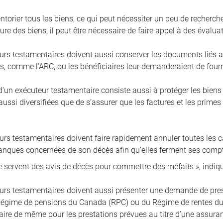
ventorier tous les biens, ce qui peut nécessiter un peu de recherch
ure des biens, il peut être nécessaire de faire appel à des évalu
urs testamentaires doivent aussi conserver les documents liés a
, comme l’ARC, ou les bénéficiaires leur demanderaient de fournir
’un exécuteur testamentaire consiste aussi à protéger les bien
ussi diversifiées que de s’assurer que les factures et les primes
rs testamentaires doivent faire rapidement annuler toutes les car
banques concernées de son décès afin qu’elles ferment ses compt
e servent des avis de décès pour commettre des méfaits », indi
urs testamentaires doivent aussi présenter une demande de prest
égime de pensions du Canada (RPC) ou du Régime de rentes du Q
 faire de même pour les prestations prévues au titre d’une assura