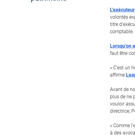
L’exécuteur
volontés ex
titre d’exé
comptable.
Lorsqu’on e
faut être co
« C’est un 
affirme
Lea
Avant de no
plus de ne 
vouloir ass
directrice,
« Comme l’ex
à des avoca