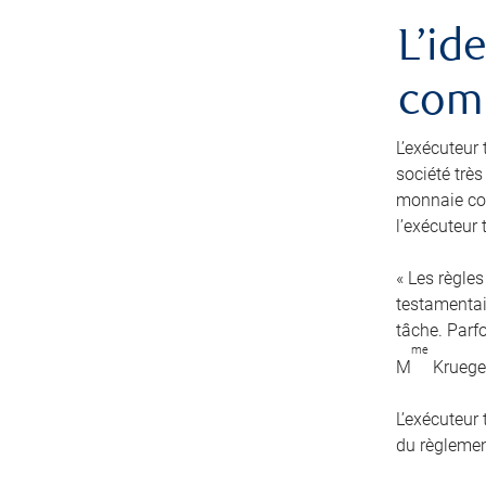
L’id
comm
L’exécuteur 
société très
monnaie cou
l’exécuteur
« Les règles
testamentair
tâche. Parfo
me
M
Kruege
L’exécuteur
du règlement