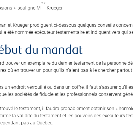
me
sions », souligne M
Krueger.
n et Krueger prodiguent ci-dessous quelques conseils concernan
i a été nommée exécuteur testamentaire et indiquent vers qui se
ébut du mandat
bord trouver un exemplaire du dernier testament de la personne dé
es où en trouver un pour qu’ils n’aient pas à le chercher partout
ans un endroit verrouillé ou dans un coffre, il faut s’assurer qu’il e
ue les sociétés de fiducie et les professionnels conservent gén
trouvé le testament, il faudra probablement obtenir son « homolog
nfirme la validité du testament et les pouvoirs des exécuteurs t
cependant pas au Québec.