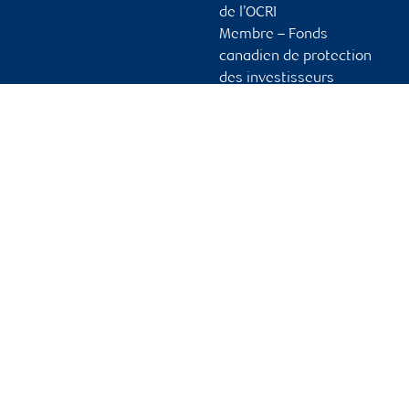
de l’OCRI
Membre – Fonds
canadien de protection
des investisseurs
Publicité et témoins
Liens vers les sites en
français
Ouvrir une session
Guide d’ouverture de
session initiale
Vous tenir informé
RBC Dominion valeurs mobilières, © 2026