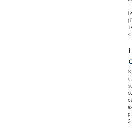
L
(
TW
4
S
d
su
co
de
e
pl
2,