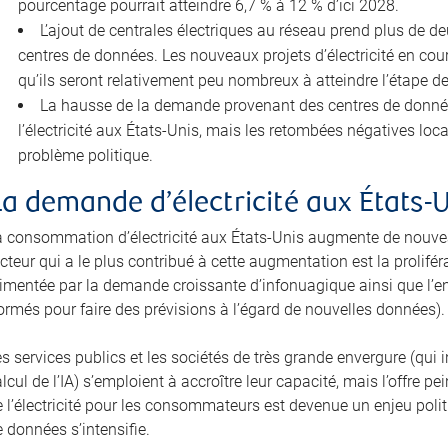
pourcentage pourrait atteindre 6,7 % à 12 % d’ici 2028.
L’ajout de centrales électriques au réseau prend plus de d
centres de données. Les nouveaux projets d’électricité en cour
qu’ils seront relativement peu nombreux à atteindre l’étape d
La hausse de la demande provenant des centres de données 
l’électricité aux États-Unis, mais les retombées négatives lo
problème politique.
La demande d’électricité aux États-
a consommation d’électricité aux États-Unis augmente de nouvea
cteur qui a le plus contribué à cette augmentation est la prolifé
limentée par la demande croissante d’infonuagique ainsi que l’e
ormés pour faire des prévisions à l’égard de nouvelles données).
es services publics et les sociétés de très grande envergure (qu
lcul de l’IA) s’emploient à accroître leur capacité, mais l’offre 
 l’électricité pour les consommateurs est devenue un enjeu politi
 données s’intensifie.