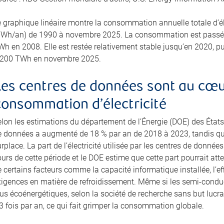
e graphique linéaire montre la consommation annuelle totale d’él
TWh/an) de 1990 à novembre 2025. La consommation est passée
h en 2008. Elle est restée relativement stable jusqu’en 2020, puis
 200 TWh en novembre 2025.
Les centres de données sont au cœur
consommation d’électricité
elon les estimations du département de l’Énergie (DOE) des États
e données a augmenté de 18 % par an de 2018 à 2023, tandis que 
rplace. La part de l’électricité utilisée par les centres de donné
urs de cette période et le DOE estime que cette part pourrait att
 certains facteurs comme la capacité informatique installée, l’effi
xigences en matière de refroidissement. Même si les semi-cond
us écoénergétiques, selon la société de recherche sans but lucra
3 fois par an, ce qui fait grimper la consommation globale.