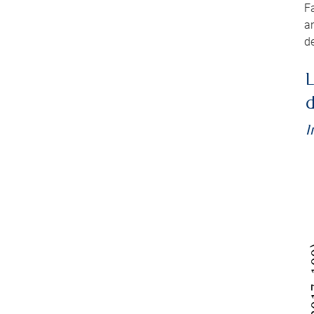
Fa
an
de
L
d
I