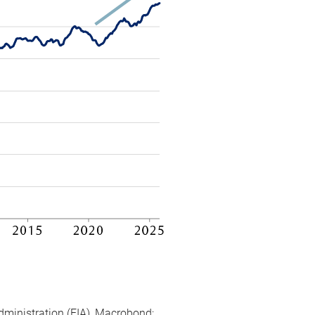
dministration (EIA), Macrobond;