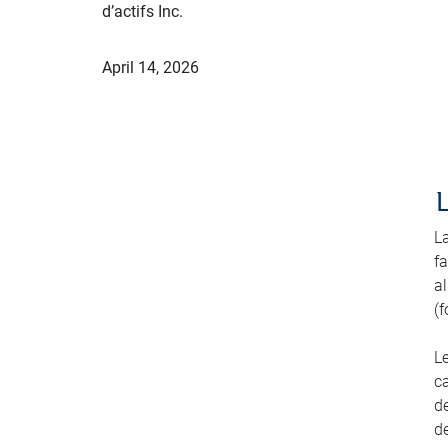
d’actifs Inc.
April 14, 2026
L
fa
a
(f
L
ca
de
de