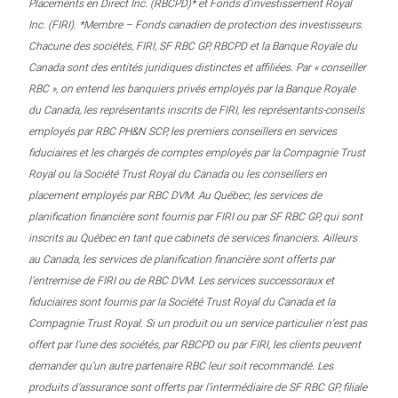
Placements en Direct Inc. (RBCPD)* et Fonds d’investissement Royal
Inc. (FIRI). *Membre – Fonds canadien de protection des investisseurs.
Chacune des sociétés, FIRI, SF RBC GP, RBCPD et la Banque Royale du
Canada sont des entités juridiques distinctes et affiliées. Par « conseiller
RBC », on entend les banquiers privés employés par la Banque Royale
du Canada, les représentants inscrits de FIRI, les représentants-conseils
employés par RBC PH&N SCP, les premiers conseillers en services
fiduciaires et les chargés de comptes employés par la Compagnie Trust
Royal ou la Société Trust Royal du Canada ou les conseillers en
placement employés par RBC DVM. Au Québec, les services de
planification financière sont fournis par FIRI ou par SF RBC GP, qui sont
inscrits au Québec en tant que cabinets de services financiers. Ailleurs
au Canada, les services de planification financière sont offerts par
l’entremise de FIRI ou de RBC DVM. Les services successoraux et
fiduciaires sont fournis par la Société Trust Royal du Canada et la
Compagnie Trust Royal. Si un produit ou un service particulier n’est pas
offert par l’une des sociétés, par RBCPD ou par FIRI, les clients peuvent
demander qu’un autre partenaire RBC leur soit recommandé. Les
produits d’assurance sont offerts par l’intermédiaire de SF RBC GP, filiale