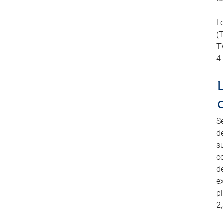
L
(
TW
4
S
d
su
co
de
e
pl
2,