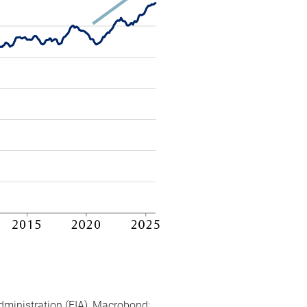
dministration (EIA), Macrobond;