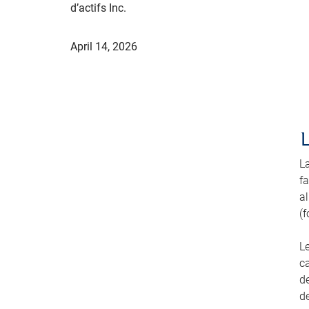
d’actifs Inc.
April 14, 2026
L
fa
a
(f
L
ca
de
de