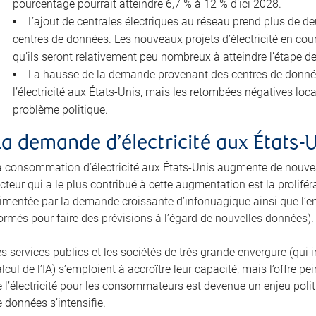
pourcentage pourrait atteindre 6,7 % à 12 % d’ici 2028.
L’ajout de centrales électriques au réseau prend plus de d
centres de données. Les nouveaux projets d’électricité en cour
qu’ils seront relativement peu nombreux à atteindre l’étape d
La hausse de la demande provenant des centres de données 
l’électricité aux États-Unis, mais les retombées négatives lo
problème politique.
La demande d’électricité aux États-
a consommation d’électricité aux États-Unis augmente de nouvea
cteur qui a le plus contribué à cette augmentation est la prolifé
limentée par la demande croissante d’infonuagique ainsi que l’e
ormés pour faire des prévisions à l’égard de nouvelles données).
es services publics et les sociétés de très grande envergure (qu
lcul de l’IA) s’emploient à accroître leur capacité, mais l’offre 
 l’électricité pour les consommateurs est devenue un enjeu politi
 données s’intensifie.