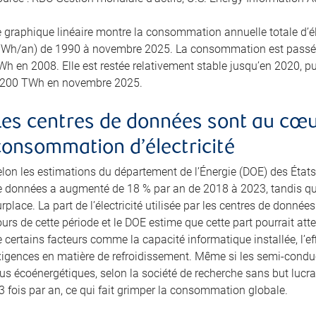
e graphique linéaire montre la consommation annuelle totale d’él
TWh/an) de 1990 à novembre 2025. La consommation est passée
h en 2008. Elle est restée relativement stable jusqu’en 2020, puis
 200 TWh en novembre 2025.
Les centres de données sont au cœur
consommation d’électricité
elon les estimations du département de l’Énergie (DOE) des États
e données a augmenté de 18 % par an de 2018 à 2023, tandis que 
rplace. La part de l’électricité utilisée par les centres de donné
urs de cette période et le DOE estime que cette part pourrait att
 certains facteurs comme la capacité informatique installée, l’effi
xigences en matière de refroidissement. Même si les semi-cond
us écoénergétiques, selon la société de recherche sans but lucra
3 fois par an, ce qui fait grimper la consommation globale.