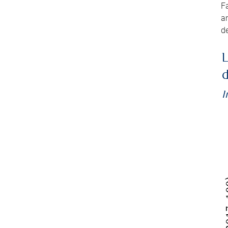
Fa
an
de
L
d
I