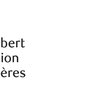
bert
ion
ières