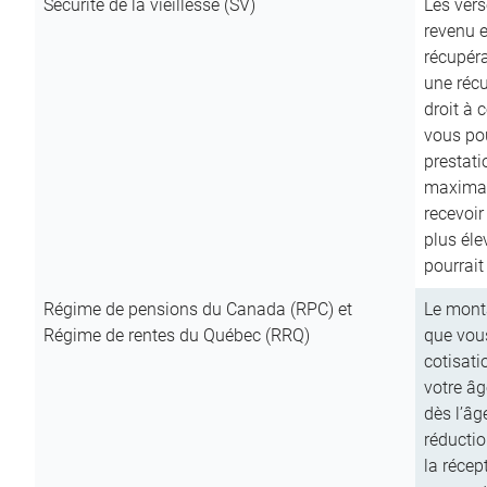
Sécurité de la vieillesse (SV)
Les vers
revenu e
récupéra
une récu
droit à 
vous pou
prestati
maximale
recevoi
plus él
pourrait
Régime de pensions du Canada (RPC) et
Le mont
Régime de rentes du Québec (RRQ)
que vous
cotisati
votre âg
dès l’âg
réducti
la récep