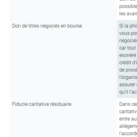
possible
les avan
Don de titres négociés en bourse
Si la ph
vous pou
négocié
car tout
exonéré
crédit d
de procé
l’organi
assurer 
qu’il l’a
Fiducie caritative résiduaire
Dans cer
caritati
entre au
allégeme
l’accord