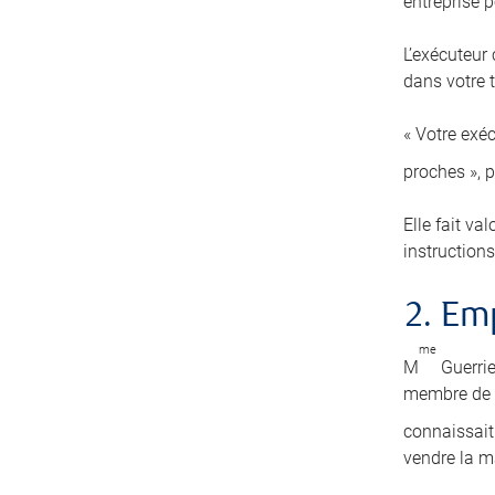
entreprise pe
L’exécuteur
dans votre t
« Votre exéc
proches », 
Elle fait va
instructions
2. E
me
M
Guerrie
membre de s
connaissait 
vendre la m