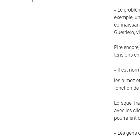
« Le problè
exemple, un 
connaissanc
Guerriero, 
Pire encore,
tensions en
« Il est no
les aimez et
fonction de
Lorsque Tra
avec les cl
pourraient d
« Les gens 