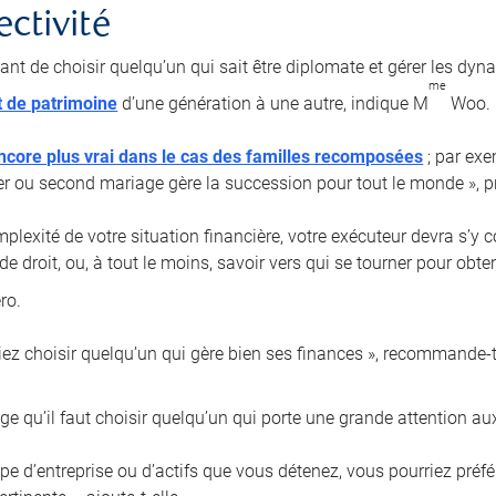
ectivité
tant de choisir quelqu’un qui sait être diplomate et gérer les dyn
me
t de patrimoine
d’une génération à une autre, indique M
Woo.
ncore plus vrai dans le cas des familles recomposées
; par exe
er ou second mariage gère la succession pour tout le monde », pr
plexité de votre situation financière, votre exécuteur devra s’y 
de droit, ou, à tout le moins, savoir vers qui se tourner pour obt
ro.
iez choisir quelqu’un qui gère bien ses finances », recommande-t-
e qu’il faut choisir quelqu’un qui porte une grande attention aux
type d’entreprise ou d’actifs que vous détenez, vous pourriez pré