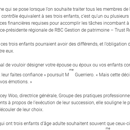
me qui se pose lorsque l’on souhaite traiter tous les membres de
contrôle équivalent à ses trois enfants, c’est qu’un ou plusieurs
es financières requises pour accomplir les tâches incombant à 
vice-présidente régionale de RBC Gestion de patrimoine – Trust R
 ces trois enfants pourraient avoir des différends, et l’obligation
tre eux.
rmal de vouloir désigner votre épouse ou époux ou vos enfants 
me
 leur faites confiance » poursuit M
Guerriero. « Mais cette déci
 vos émotions. »
cey Woo, directrice générale, Groupe des pratiques professionnel
ients à propos de l’exécution de leur succession, elle souligne l
écouler de leur choix.
qui ont trois enfants d’âge adulte souhaitent souvent que ceux-
me