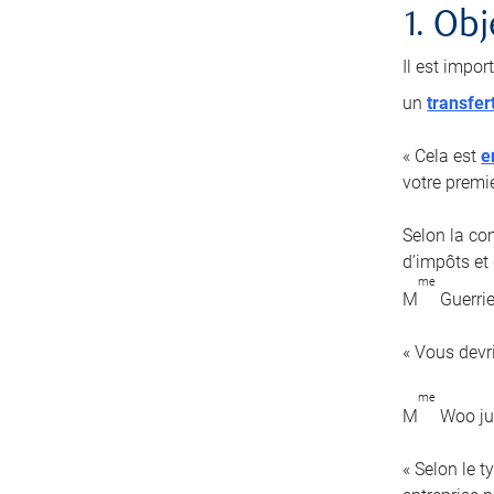
1. Obj
Il est impor
un
transfer
« Cela est
e
votre premi
Selon la com
d’impôts et 
me
M
Guerrie
« Vous devr
me
M
Woo jug
« Selon le 