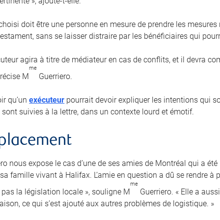
rtinente », ajoute-t-elle.
 choisi doit être une personne en mesure de prendre les mesures r
estament, sans se laisser distraire par les bénéficiaires qui pourra
uteur agira à titre de médiateur en cas de conflits, et il devra 
me
précise M
Guerriero.
loir qu’un
exécuteur
pourrait devoir expliquer les intentions qui 
 sont suivies à la lettre, dans un contexte lourd et émotif.
mplacement
ro nous expose le cas d’une de ses amies de Montréal qui a ét
a famille vivant à Halifax. L’amie en question a dû se rendre à p
me
pas la législation locale », souligne M
Guerriero. « Elle a auss
aison, ce qui s’est ajouté aux autres problèmes de logistique. »