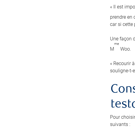
« Il est imp
prendre en c
car si cett
Une façon d
me
M
Woo.
« Recourir à
souligne-t-e
Cons
test
Pour choisi
suivants :