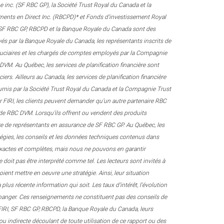
 inc. (SF RBC GP), la Société Trust Royal du Canada et la
cements en Direct Inc. (RBCPD)* et Fonds d’investissement Royal
, SF RBC GP, RBCPD et la Banque Royale du Canada sont des
loyés par la Banque Royale du Canada, les représentants inscrits de
iduciaires et les chargés de comptes employés par la Compagnie
VM. Au Québec, les services de planification financière sont
ers. Ailleurs au Canada, les services de planification financière
ournis par la Société Trust Royal du Canada et la Compagnie Trust
par FIRI, les clients peuvent demander qu’un autre partenaire RBC
e de RBC DVM. Lorsqu’ils offrent ou vendent des produits
itre de représentants en assurance de SF RBC GP. Au Québec, les
atégies, les conseils et les données techniques contenus dans
s exactes et complètes, mais nous ne pouvons en garantir
e doit pas être interprété comme tel. Les lecteurs sont invités à
voient mettre en oeuvre une stratégie. Ainsi, leur situation
plus récente information qui soit. Les taux d’intérêt, l’évolution
 changer. Ces renseignements ne constituent pas des conseils de
, FIRI, SF RBC GP, RBCPD, la Banque Royale du Canada, leurs
ou indirecte découlant de toute utilisation de ce rapport ou des