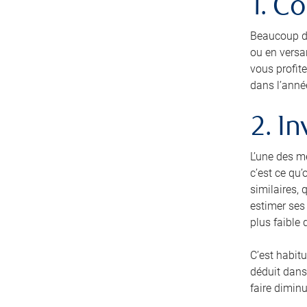
1. C
Beaucoup de
ou en versa
vous profit
dans l’anné
2. I
L’une des m
c’est ce qu’
similaires, 
estimer ses 
plus faible 
C’est habitu
déduit dans 
faire dimin