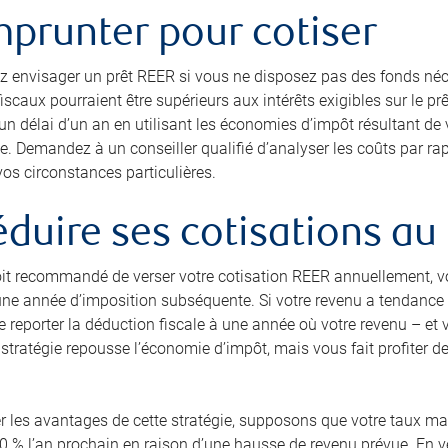
mprunter pour cotiser
 envisager un prêt REER si vous ne disposez pas des fonds néc
scaux pourraient être supérieurs aux intérêts exigibles sur le pr
 délai d’un an en utilisant les économies d’impôt résultant de v
. Demandez à un conseiller qualifié d’analyser les coûts par rap
os circonstances particulières.
éduire ses cotisations 
soit recommandé de verser votre cotisation REER annuellement, v
ne année d’imposition subséquente. Si votre revenu a tendance à 
e reporter la déduction fiscale à une année où votre revenu – et
 stratégie repousse l’économie d’impôt, mais vous fait profiter d
rer les avantages de cette stratégie, supposons que votre taux ma
0 % l’an prochain en raison d’une hausse de revenu prévue. En 