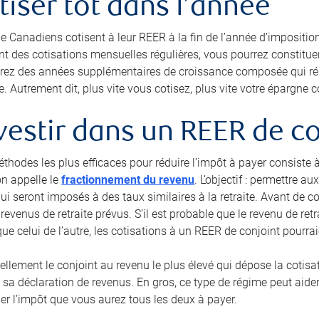
otiser tôt dans l’année
 Canadiens cotisent à leur REER à la fin de l’année d’imposition
nt des cotisations mensuelles régulières, vous pourrez constitue
erez des années supplémentaires de croissance composée qui résul
e. Autrement dit, plus vite vous cotisez, plus vite votre épargne
nvestir dans un REER de c
éthodes les plus efficaces pour réduire l’impôt à payer consiste 
on appelle le
fractionnement du revenu
. L’objectif : permettre 
qui seront imposés à des taux similaires à la retraite. Avant de c
revenus de retraite prévus. S’il est probable que le revenu de re
que celui de l’autre, les cotisations à un REER de conjoint pourr
ellement le conjoint au revenu le plus élevé qui dépose la cotisat
sa déclaration de revenus. En gros, ce type de régime peut aider 
uer l’impôt que vous aurez tous les deux à payer.