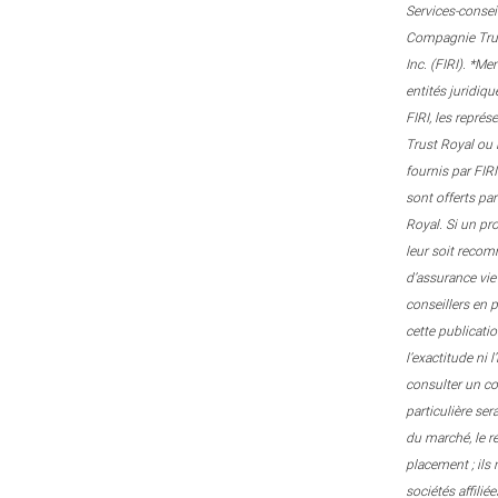
Services-consei
Compagnie Trust
Inc. (FIRI). *M
entités juridiqu
FIRI, les repré
Trust Royal ou 
fournis par FIRI
sont offerts pa
Royal. Si un pr
leur soit recom
d’assurance vie
conseillers en 
cette publicati
l’exactitude ni 
consulter un con
particulière ser
du marché, le r
placement ; ils
sociétés affili