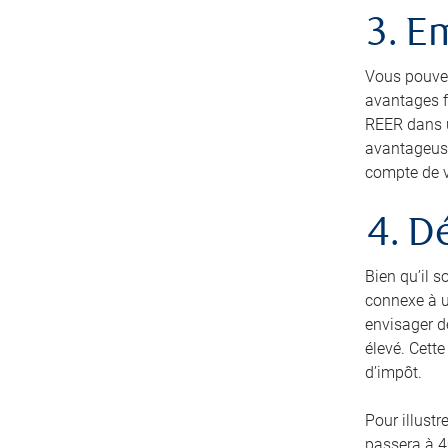
3. E
Vous pouvez
avantages fi
REER dans un
avantageuse
compte de v
4. D
Bien qu’il 
connexe à u
envisager d
élevé. Cette
d’impôt.
Pour illust
passera à 4