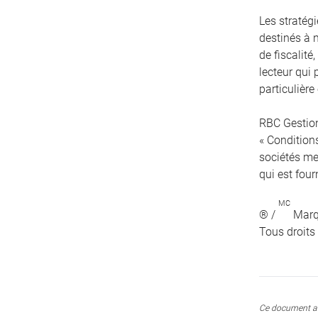
Les stratég
destinés à 
de fiscalité
lecteur qui 
particulière
RBC Gestion
« Conditions
sociétés me
qui est four
MC
® /
Marqu
Tous droits
Ce document a 