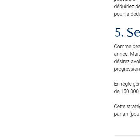
déduiriez d
pour la déd
5. S
Comme beau
année. Mais
désirez avoi
progression
En règle gé
de 150 000 $
Cette strat
par an (pour