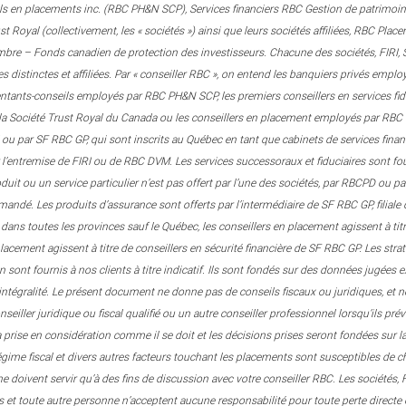
ls en placements inc. (RBC PH&N SCP), Services financiers RBC Gestion de patrimoine
 Royal (collectivement, les « sociétés ») ainsi que leurs sociétés affiliées, RBC Pla
embre – Fonds canadien de protection des investisseurs. Chacune des sociétés, FIRI
es distinctes et affiliées. Par « conseiller RBC », on entend les banquiers privés emp
sentants-conseils employés par RBC PH&N SCP, les premiers conseillers en services f
la Société Trust Royal du Canada ou les conseillers en placement employés par RBC D
 ou par SF RBC GP, qui sont inscrits au Québec en tant que cabinets de services financi
r l’entremise de FIRI ou de RBC DVM. Les services successoraux et fiduciaires sont f
oduit ou un service particulier n’est pas offert par l’une des sociétés, par RBCPD ou 
mandé. Les produits d’assurance sont offerts par l’intermédiaire de SF RBC GP, filial
 dans toutes les provinces sauf le Québec, les conseillers en placement agissent à t
placement agissent à titre de conseillers en sécurité financière de SF RBC GP. Les str
on sont fournis à nos clients à titre indicatif. Ils sont fondés sur des données jugée
l’intégralité. Le présent document ne donne pas de conseils fiscaux ou juridiques, et n
seiller juridique ou fiscal qualifié ou un autre conseiller professionnel lorsqu’ils pré
a prise en considération comme il se doit et les décisions prises seront fondées sur la 
égime fiscal et divers autres facteurs touchant les placements sont susceptibles de
 ne doivent servir qu’à des fins de discussion avec votre conseiller RBC. Les sociétés
ées et toute autre personne n’acceptent aucune responsabilité pour toute perte directe 